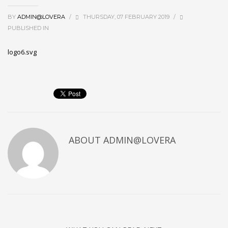
BY
ADMIN@LOVERA
/
THURSDAY, 07 FEBRUARY 2019
/
PUBLISHED IN
logo6.svg
ABOUT
ADMIN@LOVERA