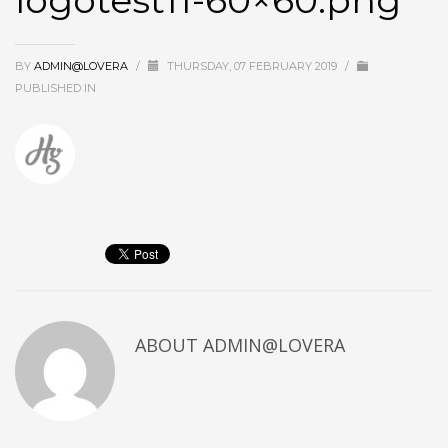
logotest11-60×60.png
BY
ADMIN@LOVERA
/
THURSDAY, 07 FEBRUARY 2019
/
PUBLISHED IN
ABOUT
ADMIN@LOVERA