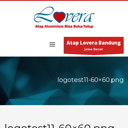
Atap Lovera Bandung
Jawa Barat
logotest11-60×60.png