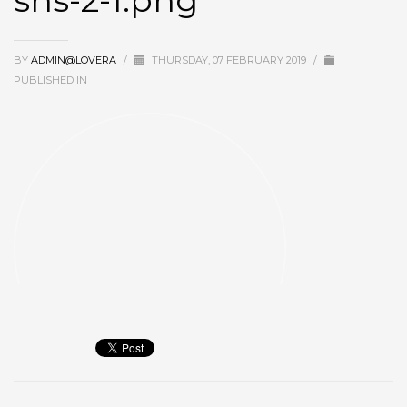
shs-2-1.png
BY
ADMIN@LOVERA
/
THURSDAY, 07 FEBRUARY 2019
/
PUBLISHED IN